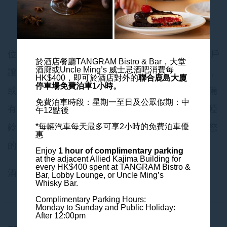
高空健身體驗
位於酒店頂層25樓的24小時健身房，全落地玻璃窗戶
於酒店餐廳TANGRAM Bistro & Bar，大堂
酒廊或Uncle Ming’s 威士忌酒吧消費每
讓您一邊健身，一邊欣賞部分維港及活力城市景色，
HK$400，
即可於酒店對外的
聯合鹿島大廈
停車場免費泊車1小時。
或可觀看電視及連線至您的智能電子產品。健身房備
免費泊車時段：星期一至日及公眾假期：中
有完善健身器材，如單車機、跑步機、重量訓練、啞
午12點後
鈴等，無論是想保持身型或是燃燒卡路里都能滿足您
*每輛汽車每天最多可享2小時的免費泊車優
惠
的需要。
Enjoy
1 hour of complimentary parking
at the adjacent Allied Kajima Building
for
every HK$400 spent at TANGRAM Bistro &
酒店住客憑有效房卡便可到訪24小時健身房。
Bar, Lobby Lounge, or Uncle Ming’s
Whisky Bar.
Complimentary Parking Hours:
Monday to Sunday and Public Holiday:
After 12:00pm