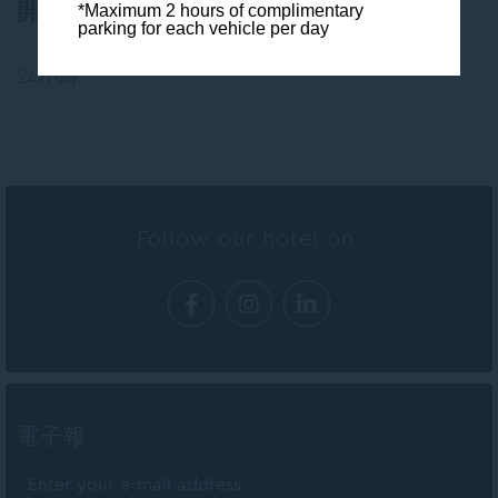
開放時間
*Maximum 2 hours of complimentary
parking for each vehicle per day
24小時
Follow our hotel on:
電子報
Enter your e-mail address