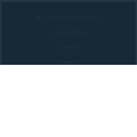
ALL - Accor Live Limitless
Accessibility
Careers
Loyalty
MGallery Universe
Website design