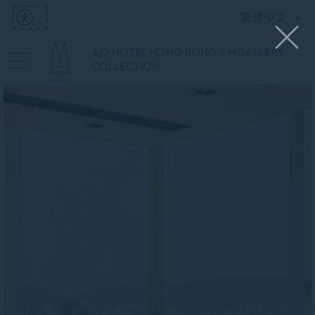
繁體中文
AKI HOTEL HONG KONG - MGALLERY
COLLECTION