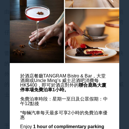
由法式餐酒馆到城中最型格的顶层威士忌酒吧，
香港
明怡美憬阁精选酒店
是最新的餐饮热点，亦是香港湾
仔区内格调不凡的酒店。独具风格的餐厅
TANGRAM
Bistro & Bar
是以现代法国菜式绝对能取悦您的味
蕾。
大堂酒廊
是一个轻松的社交场所，带着令人愉快
的自然光线，非常适合工作玩乐，并提供小食。另
外，您绝不能错过
Uncle Ming’s
，是酒店内一间优雅
於酒店餐廳TANGRAM Bistro & Bar，大堂
酒廊或Uncle Ming’s 威士忌酒吧消費每
的威士忌酒吧，他不只是宾客可以享受着单一麦芽威
HK$400，
即可於酒店對外的
聯合鹿島大廈
停車場免費泊車1小時。
士忌的地方，亦是香港其中一个热门场所。
免費泊車時段：星期一至日及公眾假期：中
午12點後
*每輛汽車每天最多可享2小時的免費泊車優
惠
于酒店餐厅TANGRAM Bistro & Bar, Lobby Lounge,
Enjoy
1 hour of complimentary parking